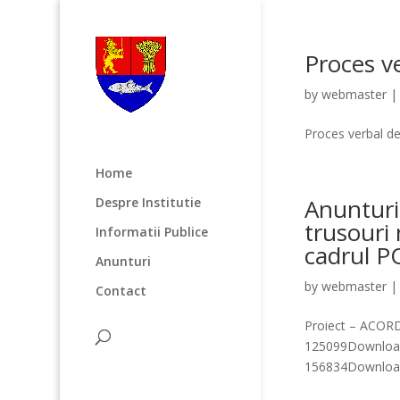
Proces v
by
webmaster
Proces verbal d
Home
Anunturi
Despre Institutie
trusouri
Informatii Publice
cadrul 
Anunturi
by
webmaster
Contact
Proiect – ACO
125099Downloa
156834Downloa